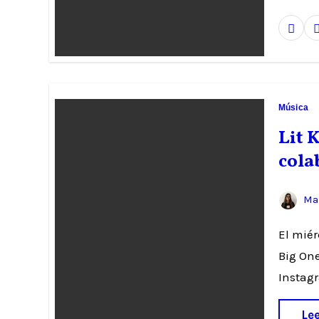
Música
Lit 
cola
Mar
El miércores verá la luz el featuring de los argentinos producido por
Big One
Instag
Le