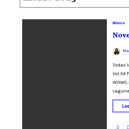
Música
Nove
Mar
Todas las novedades musicales de hoy Arcangel: Bzrp Music Sessions,
Vol.54
WOWC.R
Laguna
Le