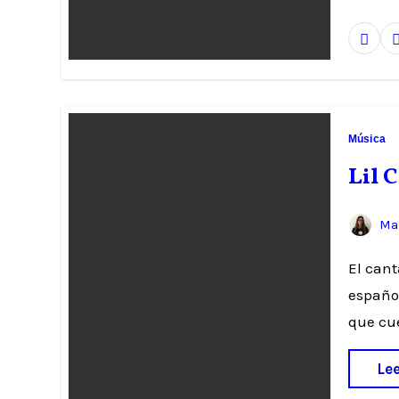
Música
Lil 
Mar
El cantante argentino Lil Cake pasará por más de 15 ciudades
español
que cu
Le