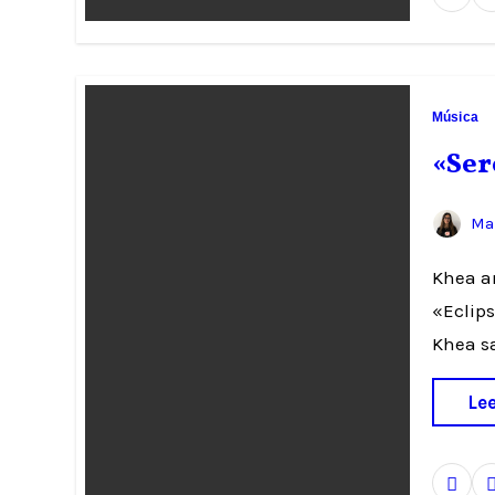
Música
«Ser
Mar
Khea anuncia un nuevo disco y la primera de sus canciones será
«Eclips
Khea s
Le