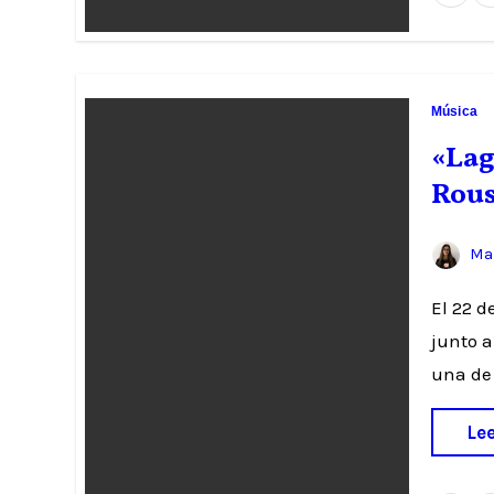
Música
«Lag
Rou
Mar
El 22 de marzo a las 21h se estrenará la colaboración de Pablo Rouss
junto a
una de
Le