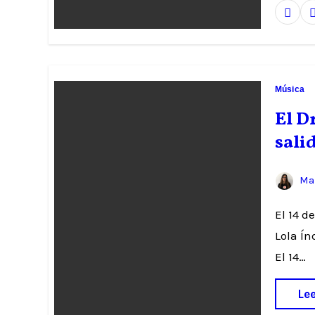
Música
El D
sali
Mar
El 14 de abril verá la luz «El Dragón», el tercer álbum de Lola Índigo
Lola Ín
El 14…
Le