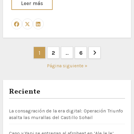
Leer más
Paginación
1
2
…
6
de
Página siguiente »
entradas
Reciente
La consagración de la era digital: Operación Triunfo
asalta las murallas del Castillo Sohail
Cano y Yapi se entregan al afrobeat en ‘Ale le le’