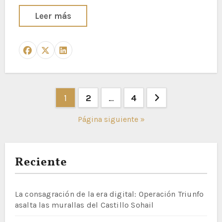
Leer más
Paginación
1
2
…
4
de
Página siguiente »
entradas
Reciente
La consagración de la era digital: Operación Triunfo
asalta las murallas del Castillo Sohail