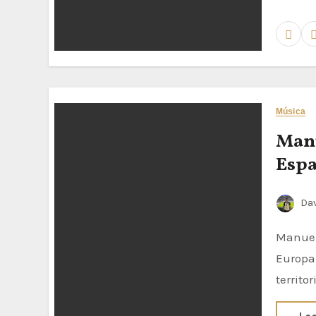
Música
Manu
Espa
Dav
Manuel Turizo disipa los rumores y tendrá su esperada gira por
Europa 
territo