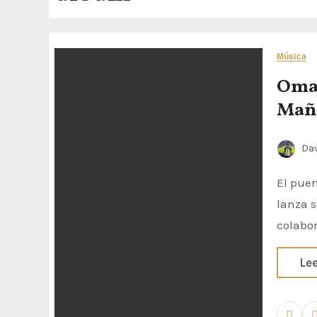
Música
Omar
Maña
Dav
El puertorriqueño Omar Courtz sigue la estela de ‘Primera Musa’ y
lanza s
colabo
Le