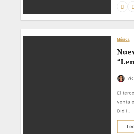
Música
Nuev
“Le
Vic
El tercer disco del artista británico, How Did I Get Here?, saldrá a la
venta e
Did I…
Le