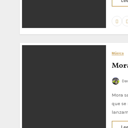
Le
Música
Mora
Dav
Mora sacó por sorpresa su nuevo proyecto: Lo Mismo de Siempre en el
que se 
lanzam
Le