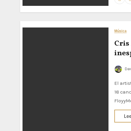
Música
Cris
ines
Dav
El artista chileno, Cris MJ, sacó un proyecto ambicioso compuesto de
18 canc
FloyyM
Le