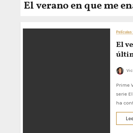
El verano en que me e
Películas
El v
últi
Vic
Prime Video confirma que la tercera y última temporada de la exitosa
serie E
ha con
Le