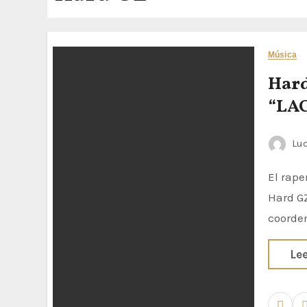
Música
Hard
“LA
Luc
El rapero vuelve a las salas tras su X aniversario El nuevo disco de
Hard GZ
coorde
Le