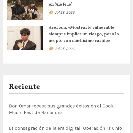
e
en ‘Ale le le’
Jul 28, 2026
n
t
Acereda: «Mostrarte vulnerable
siempre implica un riesgo, pero lo
r
acepto con muchísimo cariño»
Jul 25, 2026
a
d
a
Reciente
s
Don Omar repasa sus grandes éxitos en el Cook
Music Fest de Barcelona
La consagración de la era digital: Operación Triunfo