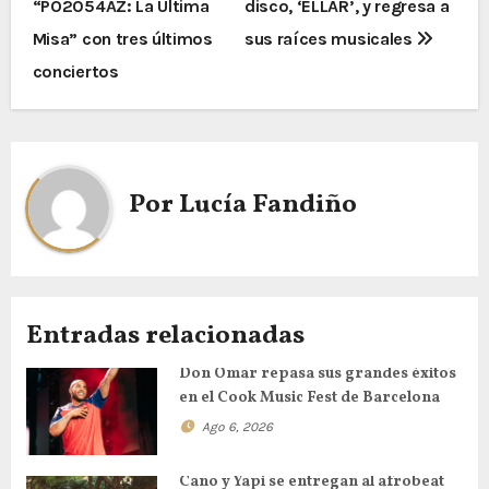
“PO2054AZ: La Última
disco, ‘ELLAR’, y regresa a
a
Misa” con tres últimos
sus raíces musicales
v
conciertos
e
g
a
Por
Lucía Fandiño
c
i
ó
Entradas relacionadas
n
Don Omar repasa sus grandes éxitos
en el Cook Music Fest de Barcelona
d
Ago 6, 2026
e
Cano y Yapi se entregan al afrobeat