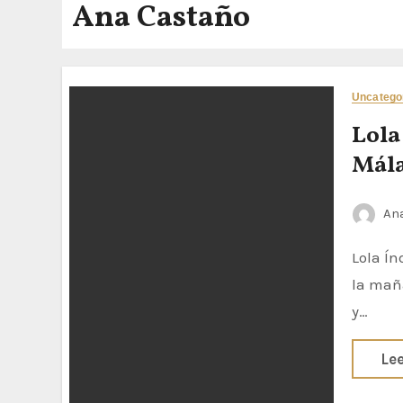
Ana Castaño
Uncatego
Lola
Mál
Ana
Lola Índigo vuelve a Málaga para arrancar la Copa del Rey Desde por
la mañ
y…
Le