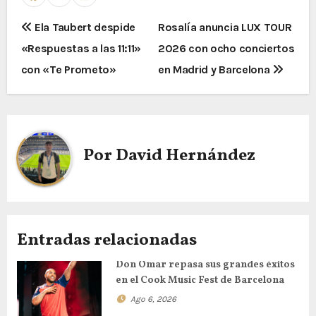
N
Ela Taubert despide
Rosalía anuncia LUX TOUR
«Respuestas a las 11:11»
2026 con ocho conciertos
a
con «Te Prometo»
en Madrid y Barcelona
v
e
g
Por
David Hernández
a
c
i
Entradas relacionadas
ó
Don Omar repasa sus grandes éxitos
en el Cook Music Fest de Barcelona
n
Ago 6, 2026