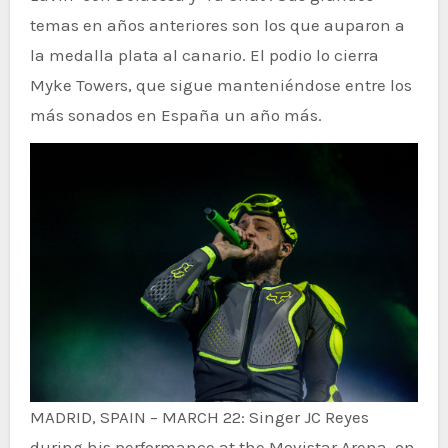
temas en años anteriores son los que auparon a
la medalla plata al canario. El podio lo cierra
Myke Towers, que sigue manteniéndose entre los
más sonados en España un año más.
MADRID, SPAIN – MARCH 22: Singer JC Reyes
during his performance at the Movistar Arena, on