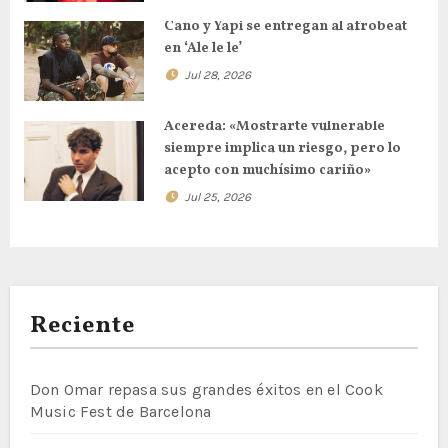
d
Cano y Yapi se entregan al afrobeat
e
en ‘Ale le le’
e
Jul 28, 2026
n
Acereda: «Mostrarte vulnerable
siempre implica un riesgo, pero lo
t
acepto con muchísimo cariño»
r
Jul 25, 2026
a
d
Reciente
a
s
Don Omar repasa sus grandes éxitos en el Cook
Music Fest de Barcelona