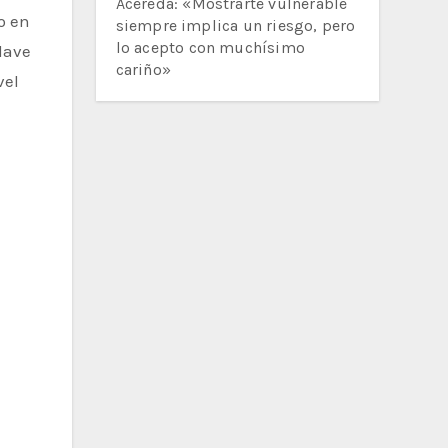
Acereda: «Mostrarte vulnerable
o en
siempre implica un riesgo, pero
lo acepto con muchísimo
lave
cariño»
vel