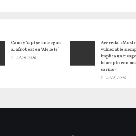
Cano y Yapi se entregan
Acereda: «Mostr
al afrobeat en ‘Ale le le’
vulnerable siem
implica un riesg
Jul 28, 2026
lo acepto con m
cariño»
Jul 25, 2026