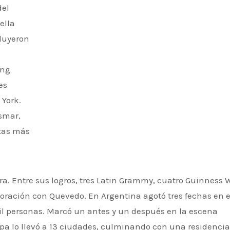
del
ella
cluyeron
ung
es
 York.
ismar,
stas más
oración con Quevedo. En Argentina agotó tres fechas en e
l personas. Marcó un antes y un después en la escena
pa lo llevó a 13 ciudades, culminando con una residencia