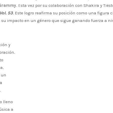
 Grammy
. E
sta vez por su colaboración con Shakira y Tiëst
Vol. 53
. Este logro reafirma su posición como una figura c
o su impacto en un género que sigue ganando fuerza a ni
oración.
to
a.
s un
 a
.
o lleno
úsica a