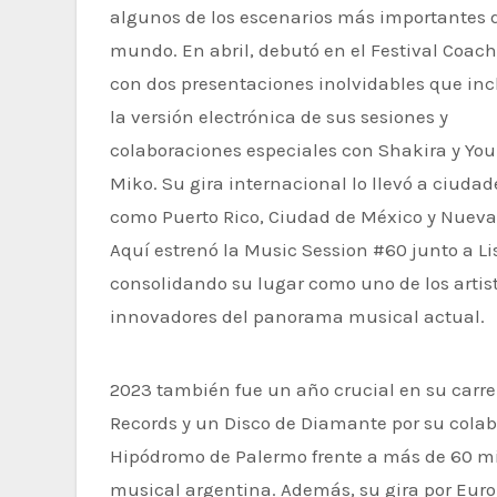
algunos de los escenarios más importantes 
mundo. En abril, debutó en el Festival Coach
con dos presentaciones inolvidables que in
la versión electrónica de sus sesiones y
colaboraciones especiales con Shakira y Yo
Miko. Su gira internacional lo llevó a ciudad
como Puerto Rico, Ciudad de México y Nueva
Aquí estrenó la Music Session #60 junto a L
consolidando su lugar como uno de los arti
innovadores del panorama musical actual.
2023 también fue un año crucial en su carrera. Entre sus logros, tres Latin Grammy, cuatro Guinness World
Records y un Disco de Diamante por su colab
Hipódromo de Palermo frente a más de 60 mi
musical argentina. Además, su gira por Euro