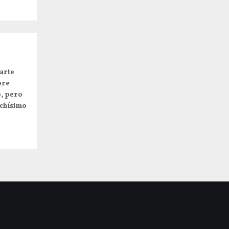
arte
pre
o, pero
uchísimo