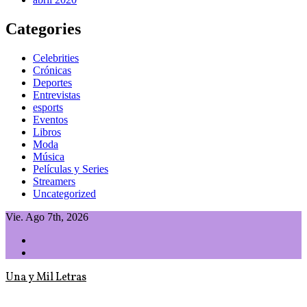
Categories
Celebrities
Crónicas
Deportes
Entrevistas
esports
Eventos
Libros
Moda
Música
Películas y Series
Streamers
Uncategorized
Vie. Ago 7th, 2026
Una y Mil Letras