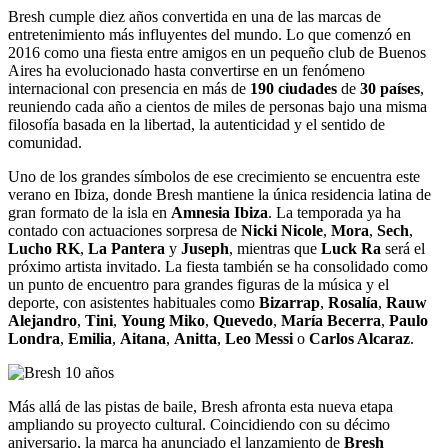
Bresh cumple diez años convertida en una de las marcas de
entretenimiento más influyentes del mundo. Lo que comenzó en
2016 como una fiesta entre amigos en un pequeño club de Buenos
Aires ha evolucionado hasta convertirse en un fenómeno
internacional con presencia en más de
190 ciudades
de
30 países
,
reuniendo cada año a cientos de miles de personas bajo una misma
filosofía basada en la libertad, la autenticidad y el sentido de
comunidad.
Uno de los grandes símbolos de ese crecimiento se encuentra este
verano en Ibiza, donde Bresh mantiene la única residencia latina de
gran formato de la isla en
Amnesia Ibiza
. La temporada ya ha
contado con actuaciones sorpresa de
Nicki Nicole
,
Mora
,
Sech
,
Lucho RK
,
La Pantera
y
Juseph
, mientras que
Luck Ra
será el
próximo artista invitado. La fiesta también se ha consolidado como
un punto de encuentro para grandes figuras de la música y el
deporte, con asistentes habituales como
Bizarrap
,
Rosalía
,
Rauw
Alejandro
,
Tini
,
Young Miko
,
Quevedo
,
María Becerra
,
Paulo
Londra
,
Emilia
,
Aitana
,
Anitta
,
Leo Messi
o
Carlos Alcaraz
.
Más allá de las pistas de baile, Bresh afronta esta nueva etapa
ampliando su proyecto cultural. Coincidiendo con su décimo
aniversario, la marca ha anunciado el lanzamiento de
Bresh