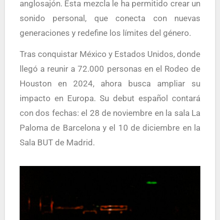
anglosajón. Esta mezcla le ha permitido crear un
sonido personal, que conecta con nuevas
generaciones y redefine los límites del género.
Tras conquistar México y Estados Unidos, donde
llegó a reunir a 72.000 personas en el Rodeo de
Houston en 2024, ahora busca ampliar su
impacto en Europa. Su debut español contará
con dos fechas: el 28 de noviembre en la sala La
Paloma de Barcelona y el 10 de diciembre en la
Sala BUT de Madrid.