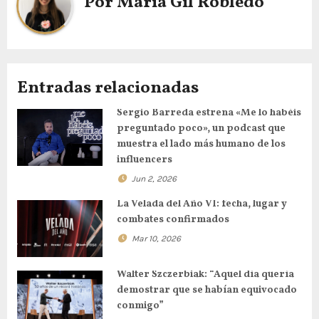
Por
Maria Gil Robledo
Entradas relacionadas
Sergio Barreda estrena «Me lo habéis
preguntado poco», un podcast que
muestra el lado más humano de los
influencers
Jun 2, 2026
La Velada del Año VI: fecha, lugar y
combates confirmados
Mar 10, 2026
Walter Szczerbiak: “Aquel día quería
demostrar que se habían equivocado
conmigo”