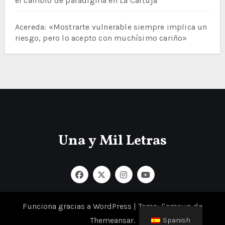
el cambio de paradigma en La Cartuja
Acereda: «Mostrarte vulnerable siempre implica un
riesgo, pero lo acepto con muchísimo cariño»
Una y Mil Letras
Funciona gracias a WordPress
|
Tema: Fameup de
Themeansar
.
Spanish