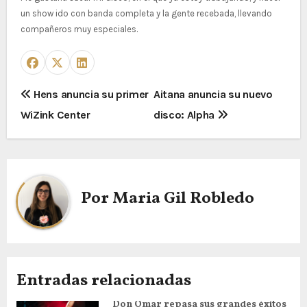
un show ido con banda completa y la gente recebada, llevando
compañeros muy especiales.
N
Hens anuncia su primer
Aitana anuncia su nuevo
WiZink Center
disco: Alpha
a
v
e
Por
Maria Gil Robledo
g
a
c
Entradas relacionadas
i
Don Omar repasa sus grandes éxitos