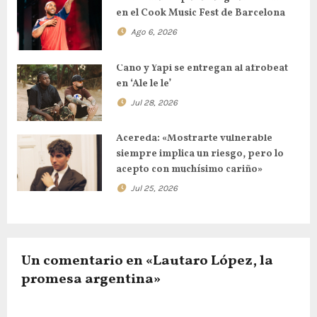
ó
en el Cook Music Fest de Barcelona
Ago 6, 2026
n
d
Cano y Yapi se entregan al afrobeat
en ‘Ale le le’
e
Jul 28, 2026
e
Acereda: «Mostrarte vulnerable
n
siempre implica un riesgo, pero lo
acepto con muchísimo cariño»
t
Jul 25, 2026
r
a
Un comentario en «Lautaro López, la
d
promesa argentina»
a