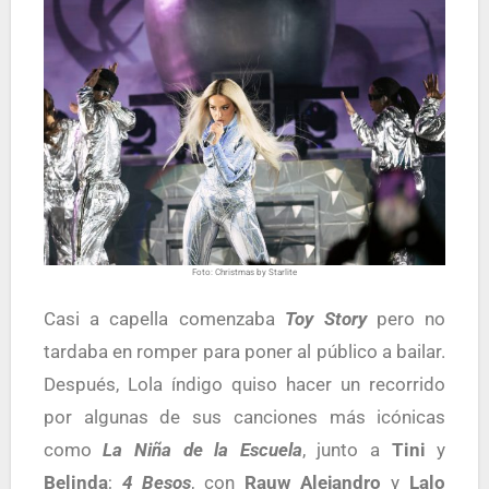
Foto: Christmas by Starlite
Casi a capella comenzaba
Toy Story
pero no
tardaba en romper para poner al público a bailar.
Después, Lola índigo quiso hacer un recorrido
por algunas de sus canciones más icónicas
como
La Niña de la Escuela
, junto a
Tini
y
Belinda
;
4 Besos
, con
Rauw Alejandro
y
Lalo