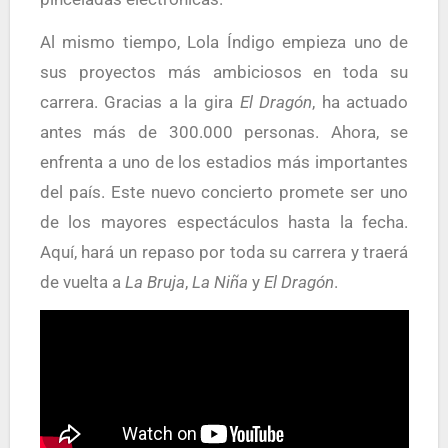
Al mismo tiempo, Lola Índigo empieza uno de
sus proyectos más ambiciosos en toda su
carrera. Gracias a la gira
El Dragón
, ha actuado
antes más de 300.000 personas. Ahora, se
enfrenta a uno de los estadios más importantes
del país. Este nuevo concierto promete ser uno
de los mayores espectáculos hasta la fecha.
Aquí, hará un repaso por toda su carrera y traerá
de vuelta a
La Bruja
,
La Niña
y
El Dragón
.