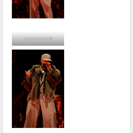
Juanjo Innercia©