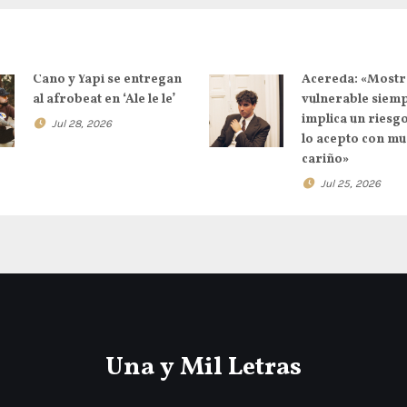
Cano y Yapi se entregan
Acereda: «Mostr
al afrobeat en ‘Ale le le’
vulnerable siem
implica un riesg
Jul 28, 2026
lo acepto con m
cariño»
Jul 25, 2026
Una y Mil Letras