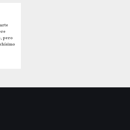
arte
pre
o, pero
uchísimo