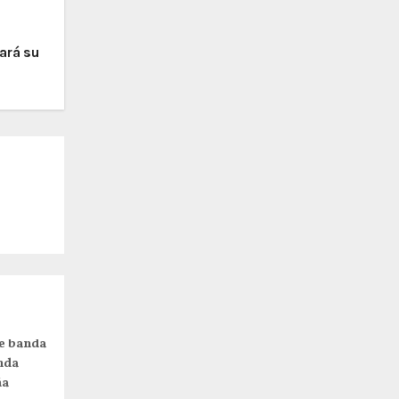
cará su
e banda
nda
ña