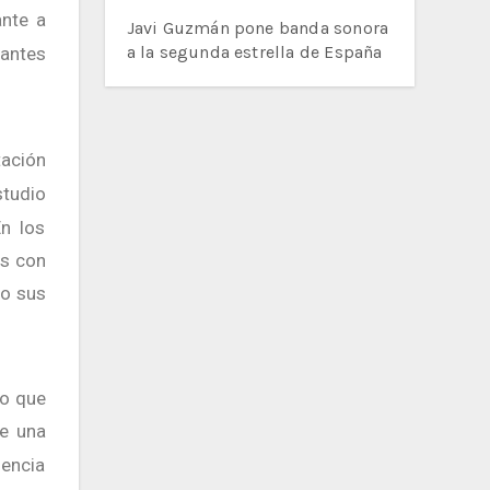
ante a
Javi Guzmán pone banda sonora
a la segunda estrella de España
antes
tación
studio
n los
es con
o sus
e una
iencia