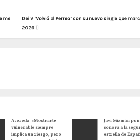
ue me
Dei V ‘Volvió al Perreo’ con su nuevo single que mar
2026
Acereda: «Mostrarte
Javi Guzmán pon
vulnerable siempre
sonora a la segu
implica un riesgo, pero
estrella de Espa