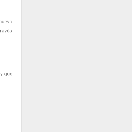
 nuevo
través
 y que