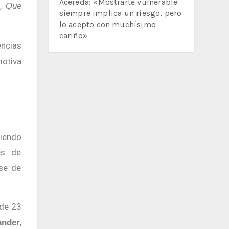
Acereda: «Mostrarte vulnerable
o,
Que
siempre implica un riesgo, pero
lo acepto con muchísimo
cariño»
encias
motiva
es de
ase de
 de 23
,
ander