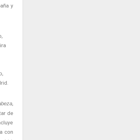
paña y
ira
o,
rid.
,
abeza
tar de
ncluye
ña con