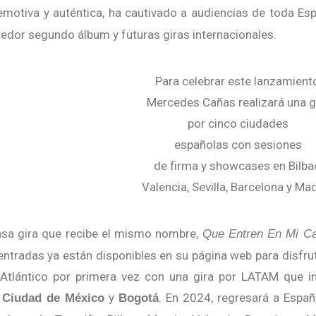
emotiva y auténtica, ha cautivado a audiencias de toda Es
tedor segundo álbum y futuras giras internacionales.
Para celebrar este lanzamiento,
Mercedes Cañas realizará una g
por cinco ciudades
españolas con sesiones
de firma y showcases en Bilba
Valencia, Sevilla, Barcelona y Mad
nsa
gira
q
ue recibe el mismo nombre,
Que Entren En Mi C
 entradas ya están disponibles en su página web para disfru
l Atlántico por primera vez con una gira por LATAM que i
,
y
. En 2024, regresará a Espa
Ciudad de México
Bogotá