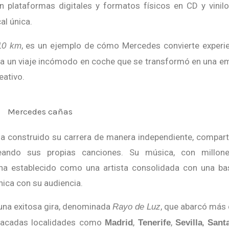
n plataformas digitales y formatos físicos en CD y vinil
al única.
, es un ejemplo de cómo Mercedes convierte experi
10 km
ra un viaje incómodo en coche que se transformó en una e
eativo.
eando sus propias canciones. Su música, con millon
a ha establecido como una artista consolidada con una b
ica con su audiencia.
 una exitosa gira, denominada
, que abarcó más
Rayo de Luz
stacadas localidades como
,
,
,
Madrid
Tenerife
Sevilla
Sant