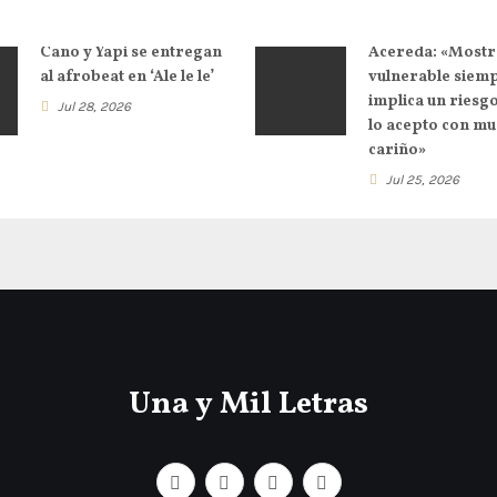
Cano y Yapi se entregan
Acereda: «Mostr
al afrobeat en ‘Ale le le’
vulnerable siem
implica un riesg
Jul 28, 2026
lo acepto con m
cariño»
Jul 25, 2026
Una y Mil Letras