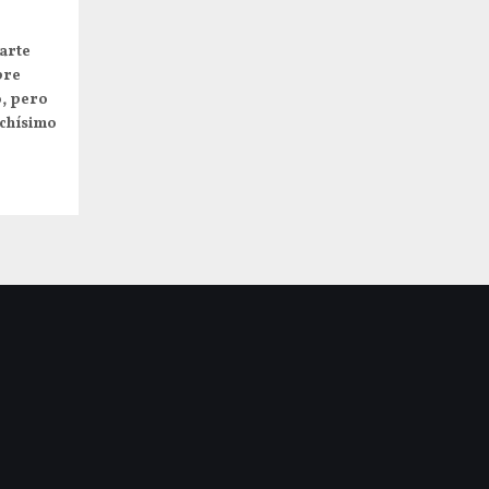
arte
pre
o, pero
uchísimo