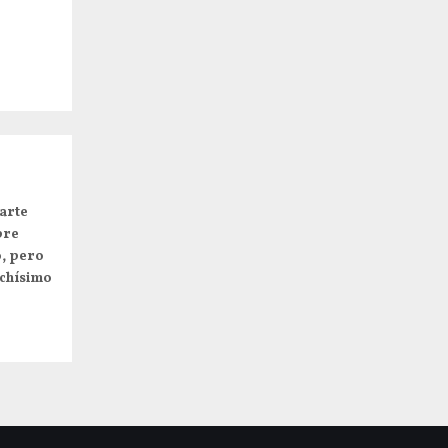
arte
pre
o, pero
uchísimo