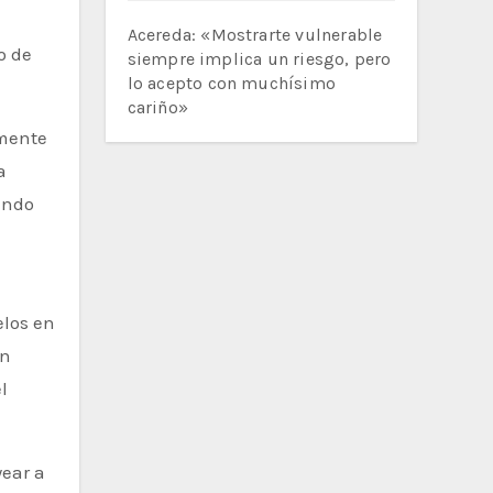
Acereda: «Mostrarte vulnerable
o de
siempre implica un riesgo, pero
lo acepto con muchísimo
cariño»
amente
a
iendo
elos en
en
l
ear a