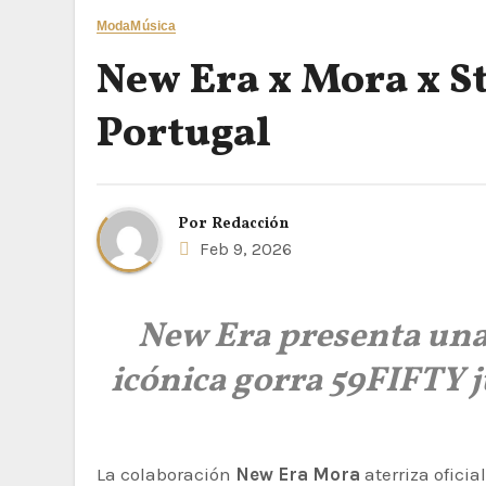
Moda
Música
New Era x Mora x St
Portugal
Por
Redacción
Feb 9, 2026
New Era presenta una 
icónica gorra 59FIFTY j
La colaboración
New Era Mora
aterriza ofici