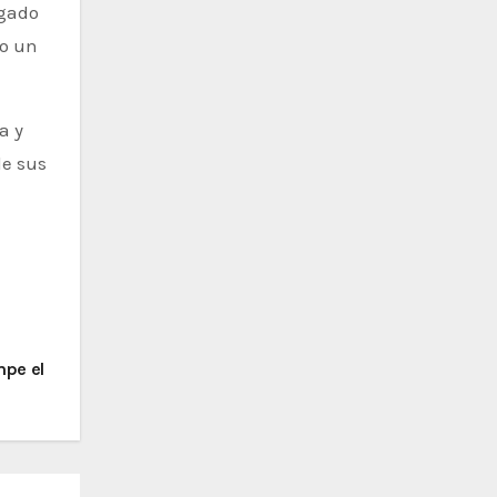
egado
mo un
a y
de sus
mpe el