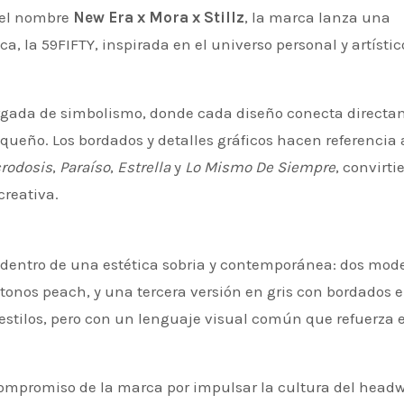
 el nombre
New Era x Mora x Stillz
, la marca lanza una
, la 59FIFTY, inspirada en el universo personal y artístic
argada de simbolismo, donde cada diseño conecta direct
riqueño. Los bordados y detalles gráficos hacen referencia 
rodosis
,
Paraíso
,
Estrella
y
Lo Mismo De Siempre
, convirt
creativa.
dentro de una estética sobria y contemporánea: dos mod
tonos peach, y una tercera versión en gris con bordados 
estilos, pero con un lenguaje visual común que refuerza e
ompromiso de la marca por impulsar la cultura del headw