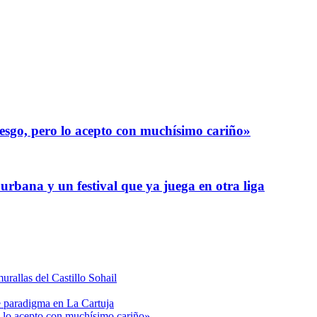
esgo, pero lo acepto con muchísimo cariño»
 urbana y un festival que ya juega en otra liga
urallas del Castillo Sohail
de paradigma en La Cartuja
o lo acepto con muchísimo cariño»