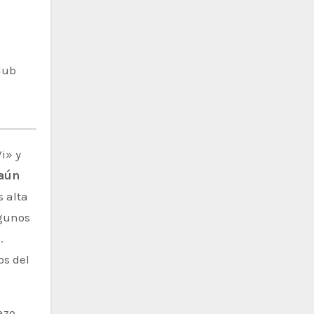
lub
i» y
 aún
 alta
lgunos
.
os del
azo