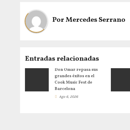
e
Por
Mercedes Serrano
g
a
c
i
Entradas relacionadas
ó
Don Omar repasa sus
grandes éxitos en el
n
Cook Music Fest de
Barcelona
d
Ago 6, 2026
e
e