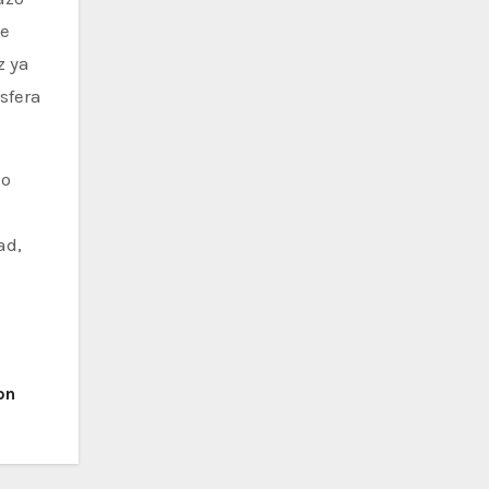
de
z ya
sfera
lo
ad,
on