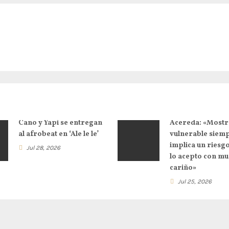
Cano y Yapi se entregan
Acereda: «Mostr
al afrobeat en ‘Ale le le’
vulnerable siem
implica un riesg
Jul 28, 2026
lo acepto con m
cariño»
Jul 25, 2026