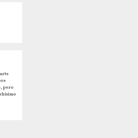
arte
pre
o, pero
uchísimo