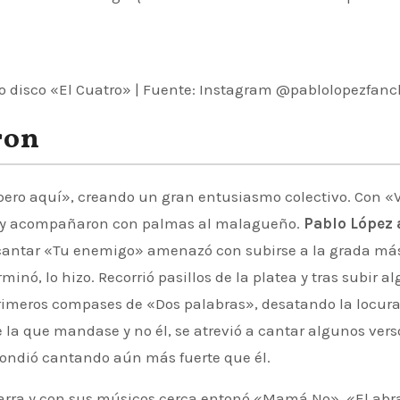
o disco «El Cuatro» | Fuente: Instagram @pablolopezfanc
ron
pero aquí», creando un gran entusiasmo colectivo. Con «V
os y acompañaron con palmas al malagueño.
Pablo López
 cantar «Tu enemigo» amenazó con subirse a la grada más
minó, lo hizo. Recorrió pasillos de la platea y tras subir a
primeros compases de «Dos palabras», desatando la locura
 la que mandase y no él, se atrevió a cantar algunos vers
pondió cantando aún más fuerte que él.
tarra y con sus músicos cerca entonó «Mamá No», «El abr