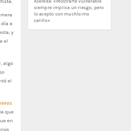
tista.
Acereda: «Mostrarte vulnerable
siempre implica un riesgo, pero
lo acepto con muchísimo
rimera
cariño»
 día a
sta, y
e el
, algo
so
ntó el
uevos
la que
que en
unos