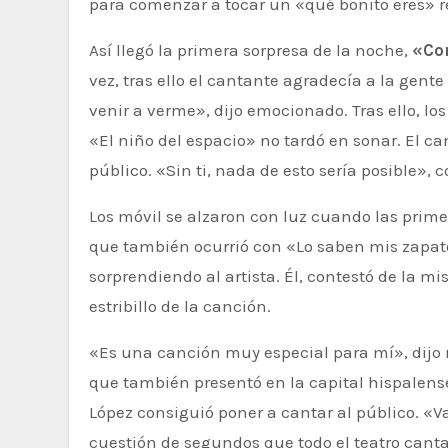
para comenzar a tocar un «qué bonito eres» res
Así llegó la primera sorpresa de la noche,
«Com
vez, tras ello el cantante agradecía a la gent
venir a verme», dijo emocionado. Tras ello, l
«El niño del espacio» no tardó en sonar. El c
público. «Sin ti, nada de esto sería posible», c
Los móvil se alzaron con luz cuando las prime
que también ocurrió con «Lo saben mis zapatos
sorprendiendo al artista. Él, contestó de la m
estribillo de la canción.
«Es una canción muy especial para mí», dijo 
que también presentó en la capital hispalens
López consiguió poner a cantar al público. «Va
cuestión de segundos que todo el teatro can