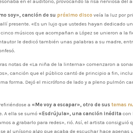
onaba en el auditorio, provocando la risa nerviosa del ar
o soy», canción de su
próximo disco
veía la luz por p
e allí presente. «Es un lujo que ustedes hayan dedicado un
os cinco músicos que acompañan a López se unieron a la fie
antautor le dedicó también unas palabras a su madre, entr
onfesó.
ras notas de «La niña de la linterna» comenzaron a sonar
», canción que el público cantó de principio a fin, inclu
isma forma. Dejó el micrófono de lado y a pleno pulmón ca
refiriéndose a
«Me voy a escapar», otro de sus
temas n
e. A ella se sumó
«Esdrújula», una canción inédita
con 
mos a grabarlo para redes», rió. Así, el artista consiguió 
tase al unísono algo que acaba de escuchar hace apenas 