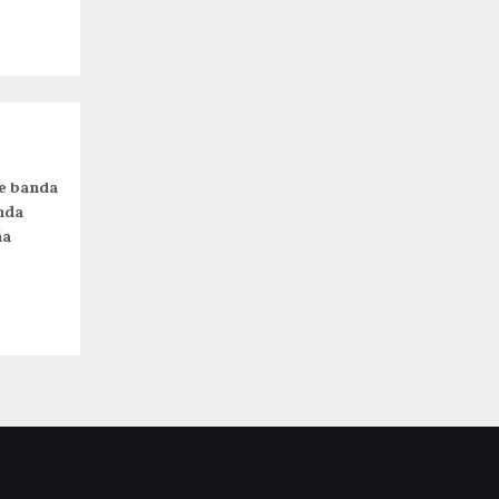
e banda
nda
ña