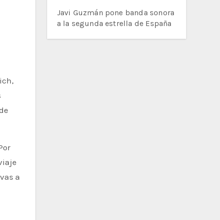
Javi Guzmán pone banda sonora
a la segunda estrella de España
ich,
s
 de
Por
viaje
vas a