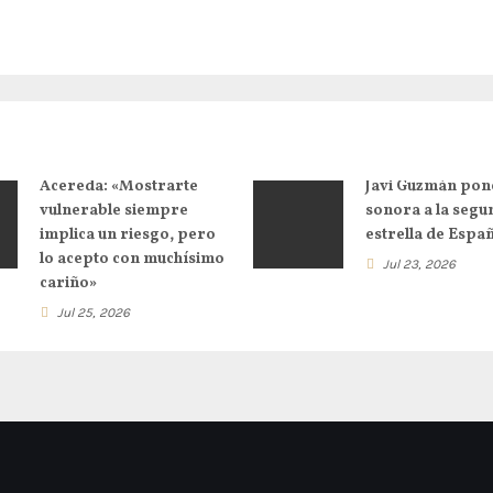
Acereda: «Mostrarte
Javi Guzmán pon
vulnerable siempre
sonora a la segu
implica un riesgo, pero
estrella de Espa
lo acepto con muchísimo
Jul 23, 2026
cariño»
Jul 25, 2026