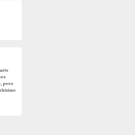
arte
pre
o, pero
uchísimo