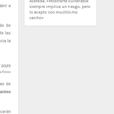
Acereda: «Mostrarte vulnerable
brir a
siempre implica un riesgo, pero
lo acepto con muchísimo
cariño»
más de
de las
cia la
a Flores
ías de
rantes
ecerán