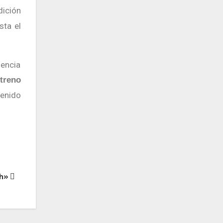
dición
sta el
gencia
treno
enido
ah»