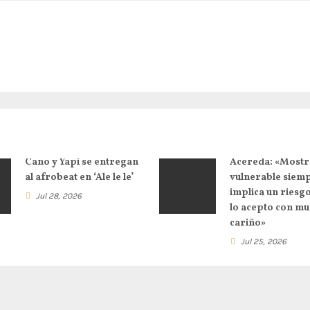
Cano y Yapi se entregan
Acereda: «Mostr
al afrobeat en ‘Ale le le’
vulnerable siem
implica un riesg
Jul 28, 2026
lo acepto con m
cariño»
Jul 25, 2026