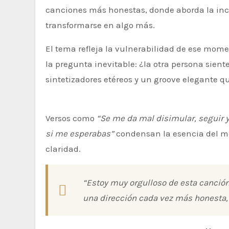
canciones más honestas, donde aborda la in
transformarse en algo más.
El tema refleja la vulnerabilidad de ese momento en el que los sentimientos ya no pueden ocultarse y surge
la pregunta inevitable: ¿la otra persona sien
sintetizadores etéreos y un groove elegante q
Versos como
“Se me da mal disimular, seguir 
si me esperabas”
condensan la esencia del me
claridad.
“Estoy muy orgulloso de esta canció
una dirección cada vez más honesta, 