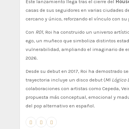
Este lanzamiento llega tras el cierre del
House
casas de sus seguidores en varias ciudades d
cercano y único, reforzando el vínculo con su 
Con
R01
, Roi ha construido un universo artís
ego, un muñeco que simboliza distintos esta
vulnerabilidad, ampliando el imaginario de e
2026.
Desde su debut en 2017, Roi ha demostrado ser uno de los artistas más versátiles de su generación. Su
trayectoria incluye un disco debut (
Mi Lógico
colaboraciones con artistas como Cepeda, Vei
propuesta más conceptual, emocional y madu
del pop alternativo en español.