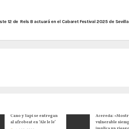
ste 12 de
Rels B actuará en el Cabaret Festival 2025 de Sevill
Cano y Yapi se entregan
Acereda: «Mostr
al afrobeat en ‘Ale le le’
vulnerable siem
implica un riesg