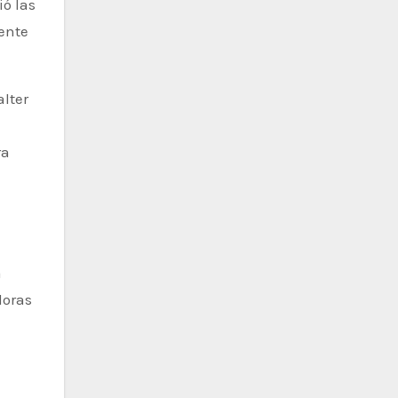
ió las
ente
alter
ra
a
doras