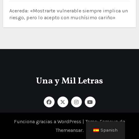
Acereda: «Mostrarte vulnerable siempre implica un
riesgo, pero lo acepto con muchísimo cariño»
Una y Mil Letras
Funciona gracias a WordPress
|
Tema: Fameup de
Themeansar
.
Spanish