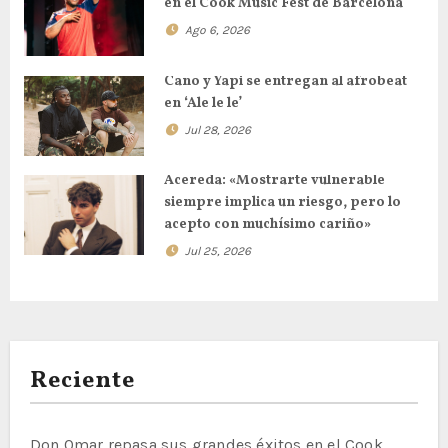
en el Cook Music Fest de Barcelona
Ago 6, 2026
Cano y Yapi se entregan al afrobeat
en ‘Ale le le’
Jul 28, 2026
Acereda: «Mostrarte vulnerable
siempre implica un riesgo, pero lo
acepto con muchísimo cariño»
Jul 25, 2026
Reciente
Don Omar repasa sus grandes éxitos en el Cook