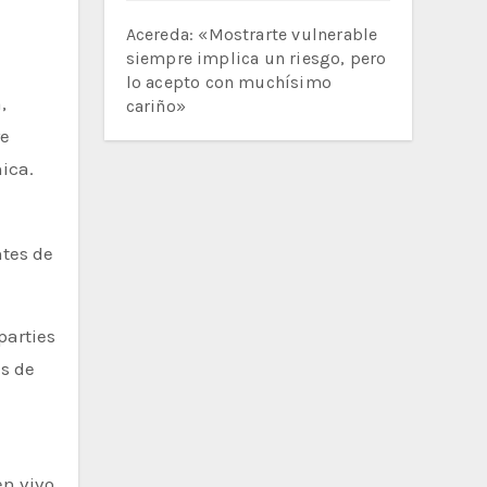
Acereda: «Mostrarte vulnerable
siempre implica un riesgo, pero
lo acepto con muchísimo
,
cariño»
re
ica.
ntes de
parties
es de
a
en vivo