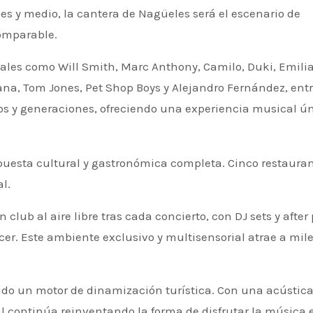
s y medio, la cantera de Nagüeles será el escenario de
comparable.
onales como Will Smith, Marc Anthony, Camilo, Duki, Emilia
tana, Tom Jones, Pet Shop Boys y Alejandro Fernández, ent
s y generaciones, ofreciendo una experiencia musical ún
ropuesta cultural y gastronómica completa.
Cinco restaura
l.
club al aire libre tras cada concierto, con DJ sets y after 
cer.
Este ambiente exclusivo y multisensorial atrae a mil
sido un motor de dinamización turística.
Con una acústic
al continúa reinventando la forma de disfrutar la música 