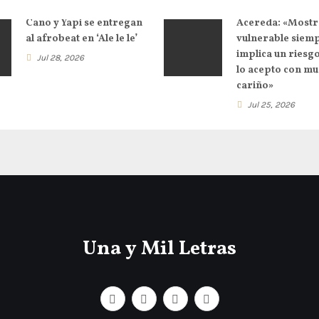
Cano y Yapi se entregan
Acereda: «Mostr
al afrobeat en ‘Ale le le’
vulnerable siem
implica un riesg
Jul 28, 2026
lo acepto con m
cariño»
Jul 25, 2026
Una y Mil Letras