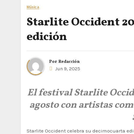
Música
Starlite Occident 2
edición
Por
Redacción
Jun 9, 2025
El festival Starlite Occi
agosto con artistas co
Starlite Occident celebra su decimocuarta edición en Marbella, consolidándose como uno de los festivales