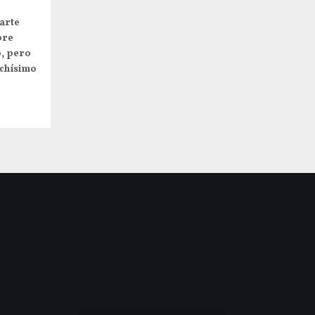
arte
pre
o, pero
uchísimo