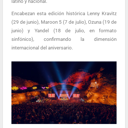
latino y nacional.
Encabezan esta edición histórica
Lenny Kravitz
(29 de junio),
Maroon 5
(7 de julio),
Ozuna
(19 de
junio) y
Yandel
(18 de julio, en formato
sinfónico), confirmando la dimensión
internacional del aniversario.