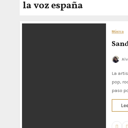
la voz españa
Música
Sand
Alv
La artista muestra su lado más emocional con un tema que combina
pop, ro
paso po
Le