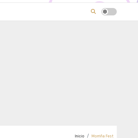
Inicio
Morriña Fest