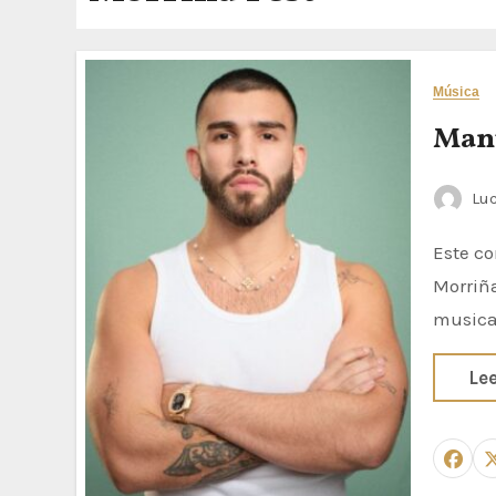
Música
Manu
Luc
Este concierto será su única fecha en Galicia La nueva edición del
Morriña
musica
Le