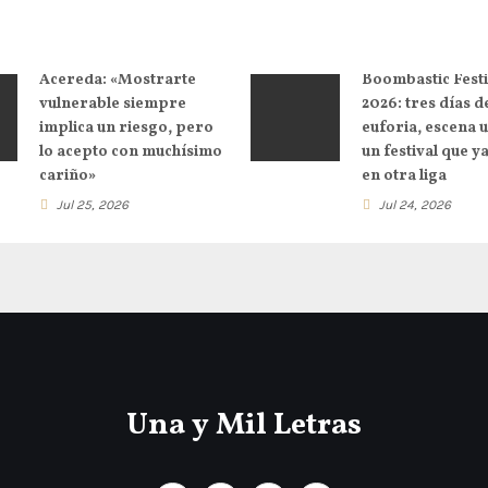
Acereda: «Mostrarte
Boombastic Festi
vulnerable siempre
2026: tres días d
implica un riesgo, pero
euforia, escena 
lo acepto con muchísimo
un festival que y
cariño»
en otra liga
Jul 25, 2026
Jul 24, 2026
Una y Mil Letras