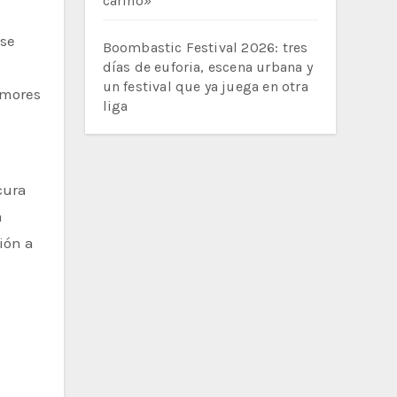
cariño»
ese
Boombastic Festival 2026: tres
s
días de euforia, escena urbana y
un festival que ya juega en otra
amores
liga
a
ión a
n