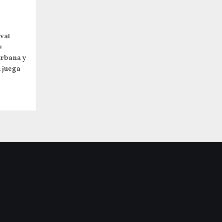
val
e
urbana y
a juega