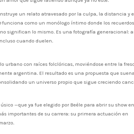
n amor que sigue latiendo aunque ya no esté.
onstruye un relato atravesado por la culpa, la distancia y 
o
funciona como un monólogo íntimo donde los recuerdo
no significan lo mismo. Es una fotografía generacional: 
incluso cuando duelen.
ente argentina. El resultado es una propuesta que suen
consolidando un universo propio que sigue creciendo canc
músico —que ya fue elegido por
Beéle
para abrir su show e
más importantes de su carrera: su primera actuación en
 marzo.