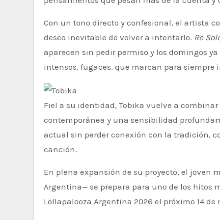
pensamientos que pesan más de la cuenta y u
Con un tono directo y confesional, el artista c
deseo inevitable de volver a intentarlo.
Re Sol
aparecen sin pedir permiso y los domingos ya 
intensos, fugaces, que marcan para siempre 
Fiel a su identidad, Tobika vuelve a combinar lo urbano con raíces folclóricas, moviéndose entre la frescura
contemporánea y una sensibilidad profundam
actual sin perder conexión con la tradición, 
canción.
En plena expansión de su proyecto, el joven 
Argentina— se prepara para uno de los hitos 
Lollapalooza Argentina 2026 el próximo 14 de