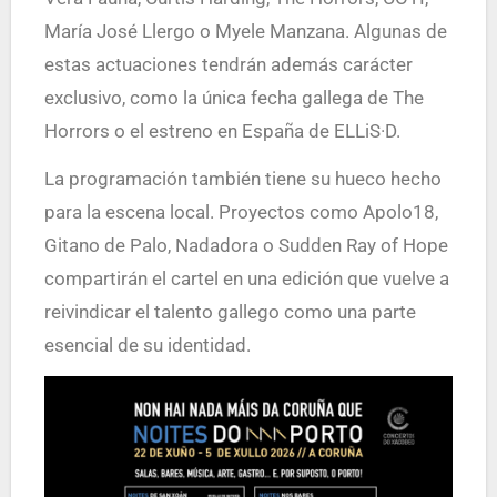
María José Llergo o Myele Manzana. Algunas de
estas actuaciones tendrán además carácter
exclusivo, como la única fecha gallega de The
Horrors o el estreno en España de ELLiS·D.
La programación también tiene su hueco hecho
para la escena local. Proyectos como Apolo18,
Gitano de Palo, Nadadora o Sudden Ray of Hope
compartirán el cartel en una edición que vuelve a
reivindicar el talento gallego como una parte
esencial de su identidad.