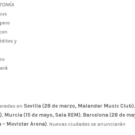
TOMÍA
sus
 pero
 con
éditos y
su
rará
paradas en
Sevilla (28 de marzo, Malandar Music Club)
,
)
,
Murcia (15 de mayo, Sala REM)
,
Barcelona (28 de ma
a – Movistar Arena)
. Nuevas ciudades se anunciarán