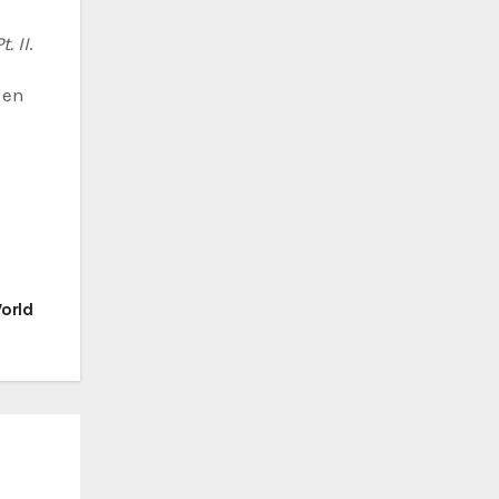
. II
.
 en
World