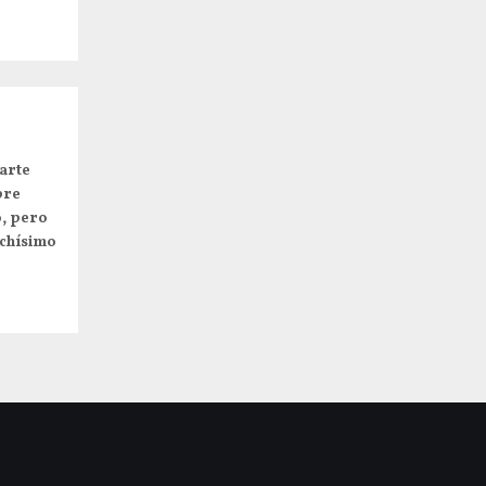
arte
pre
o, pero
uchísimo