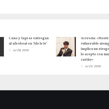
Cano y Yapi se entregan
Acereda: «Mostr
al afrobeat en ‘Ale le le’
vulnerable siem
implica un riesg
Jul 28, 2026
lo acepto con m
cariño»
Jul 25, 2026