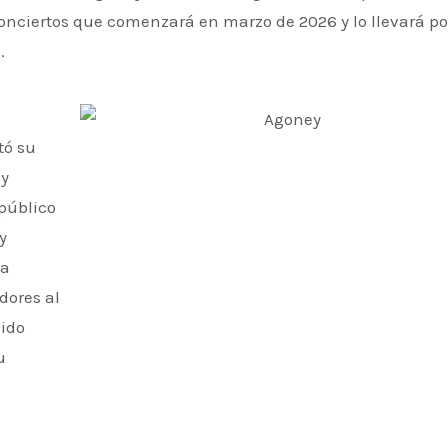
onciertos que comenzará en marzo de 2026 y lo llevará po
.
tó su
 y
público
y
la
dores al
sido
u