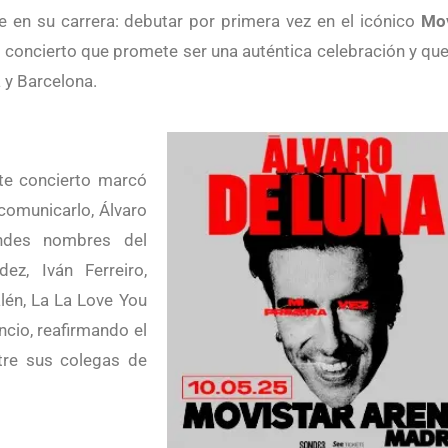
e en su carrera: debutar por primera vez en el icónico
Mov
n concierto que promete ser una auténtica celebración y que
 y Barcelona.
 comunicarlo, Álvaro
ndes nombres del
ez, Iván Ferreiro,
alén, La La Love You
cio, reafirmando el
ntre sus colegas de