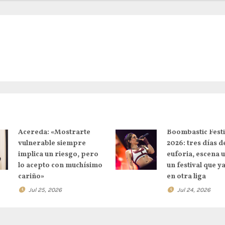
Acereda: «Mostrarte
Boombastic Festi
vulnerable siempre
2026: tres días d
implica un riesgo, pero
euforia, escena 
lo acepto con muchísimo
un festival que y
cariño»
en otra liga
Jul 25, 2026
Jul 24, 2026