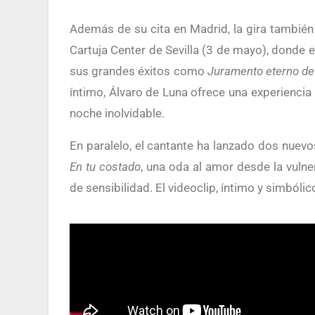
Además de su cita en Madrid, la gira también ha pasado por el Sant Jordi Club de Barcelona (12 de abril) y el
Cartuja Center de Sevilla (3 de mayo), donde el
sus grandes éxitos como
Juramento eterno de
íntimo, Álvaro de Luna ofrece una experienci
noche inolvidable.
En paralelo, el cantante ha lanzado dos nuevo
En tu costado
, una oda al amor desde la vulne
de sensibilidad. El videoclip, íntimo y simbóli