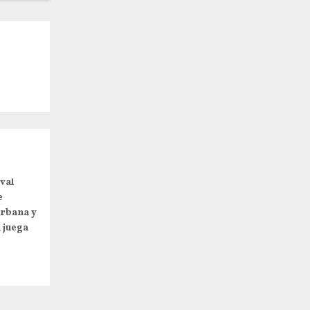
val
e
urbana y
a juega