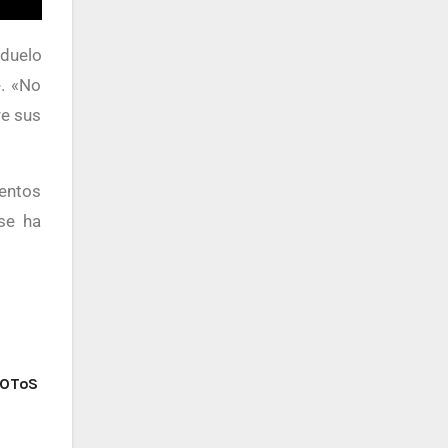
 duelo
e. «No
re sus
ventos
se ha
FOToS