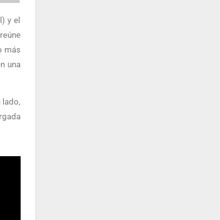
 reúne
do más
en una
 lado,
argada