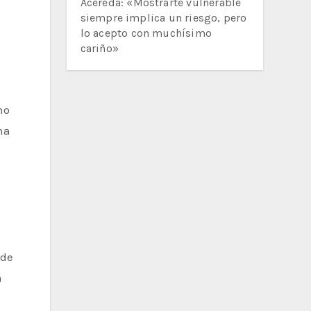
Acereda: «Mostrarte vulnerable
siempre implica un riesgo, pero
lo acepto con muchísimo
cariño»
no
na
n
 de
á