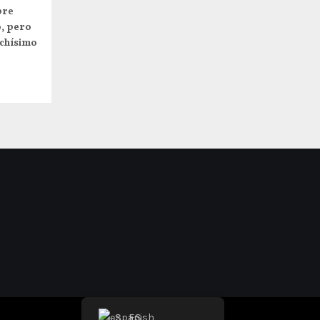
pre
o, pero
uchísimo
.
Spanish