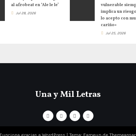
al afrobeat en ‘Ale le le’
vulnerable siem
implica un riesg
Jul 28, 2026
lo acepto con m
cariño»
Jul 25, 2026
Una y Mil Letras
Funciona gracias a WordPress
|
Tema: Fameup de
Themeansar