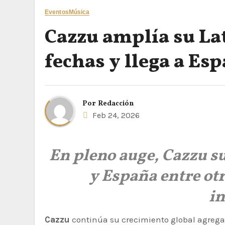
Eventos
Música
Cazzu amplía su La
fechas y llega a Es
Por
Redacción
Feb 24, 2026
En pleno auge, Cazzu s
y España entre ot
in
Cazzu
continúa su crecimiento global agreg