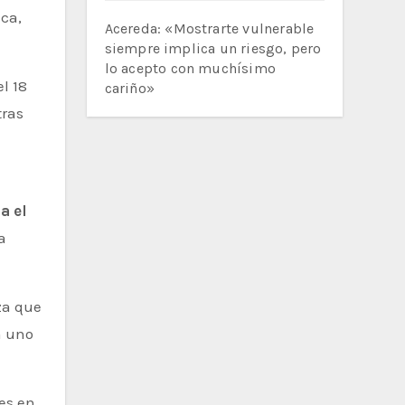
ica,
Acereda: «Mostrarte vulnerable
siempre implica un riesgo, pero
lo acepto con muchísimo
l 18
cariño»
tras
na
el
a
za que
n uno
es en