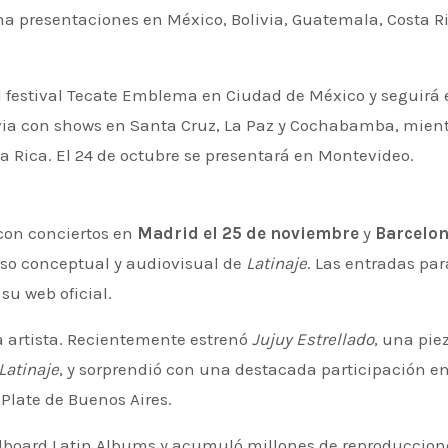
ma presentaciones en México, Bolivia, Guatemala, Costa R
 festival Tecate Emblema en Ciudad de México y seguirá e
ivia con shows en Santa Cruz, La Paz y Cochabamba, mien
 Rica. El 24 de octubre se presentará en Montevideo.
con conciertos en
Madrid el 25 de noviembre
y
Barcelo
rso conceptual y audiovisual de
Latinaje
. Las entradas par
su web oficial.
 artista. Recientemente estrenó
Jujuy Estrellado
, una pie
Latinaje
, y sorprendió con una destacada participación e
 Plate de Buenos Aires.
llboard Latin Albums y acumuló millones de reproduccion