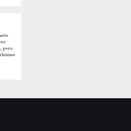
arte
pre
o, pero
uchísimo