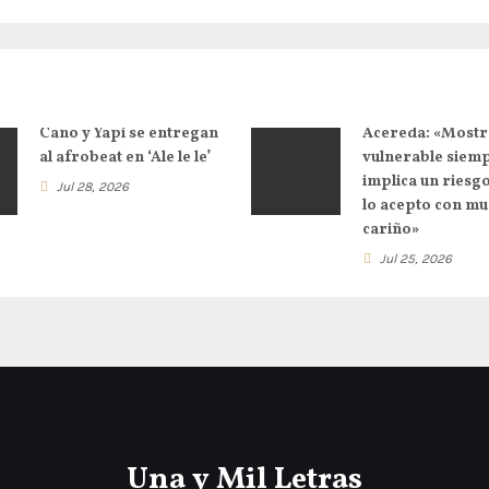
Cano y Yapi se entregan
Acereda: «Mostr
al afrobeat en ‘Ale le le’
vulnerable siem
implica un riesg
Jul 28, 2026
lo acepto con m
cariño»
Jul 25, 2026
Una y Mil Letras