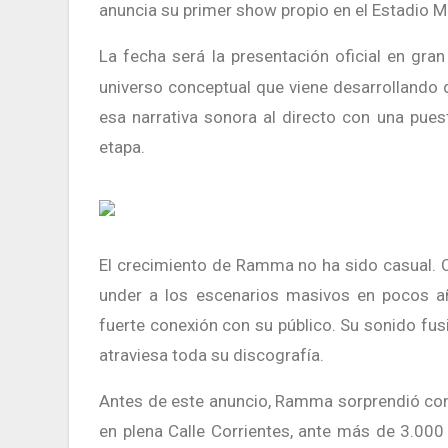
anuncia su primer show propio en el Estadio M
La fecha será la presentación oficial en gra
universo conceptual que viene desarrollando 
esa narrativa sonora al directo con una pue
etapa.
El crecimiento de Ramma no ha sido casual. Con apenas 21 años y dotado de oído absoluto, pasó del circuito
under a los escenarios masivos en pocos añ
fuerte conexión con su público. Su sonido fus
atraviesa toda su discografía.
Antes de este anuncio, Ramma sorprendió con 
en plena Calle Corrientes, ante más de 3.000