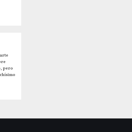
arte
pre
o, pero
uchísimo