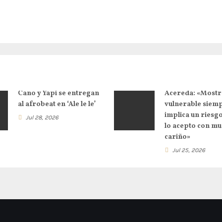
Cano y Yapi se entregan
Acereda: «Mostr
al afrobeat en ‘Ale le le’
vulnerable siem
implica un riesg
Jul 28, 2026
lo acepto con m
cariño»
Jul 25, 2026