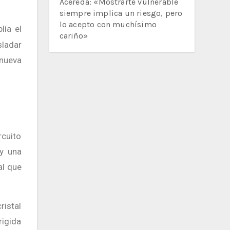
Acereda: «Mostrarte vulnerable
siempre implica un riesgo, pero
lo acepto con muchísimo
lía el
cariño»
sladar
 nueva
 y una
al que
ristal
rigida