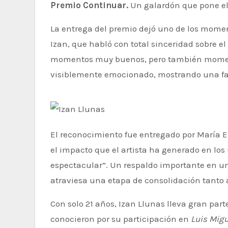
Premio Continuar.
Un galardón que pone el 
La entrega del premio dejó uno de los momen
Izan, que habló con total sinceridad sobre e
momentos muy buenos, pero también momentos
visiblemente emocionado, mostrando una f
El reconocimiento fue entregado por María Eizaguirre, directora de comunicación de RTVE, quien destacó
el impacto que el artista ha generado en los
espectacular”. Un respaldo importante en u
atraviesa una etapa de consolidación tanto 
Con solo 21 años, Izan Llunas lleva gran par
conocieron por su participación en
Luis Migu