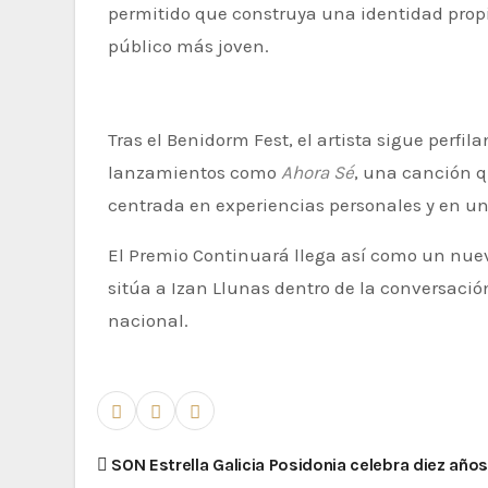
permitido que construya una identidad prop
público más joven.
Tras el Benidorm Fest, el artista sigue perfilando el sonido y la narrativa de esta nueva etapa con
lanzamientos como
Ahora Sé
, una canción 
centrada en experiencias personales y en u
El Premio Continuará llega así como un nuev
sitúa a Izan Llunas dentro de la conversaci
nacional.
SON Estrella Galicia Posidonia celebra diez año