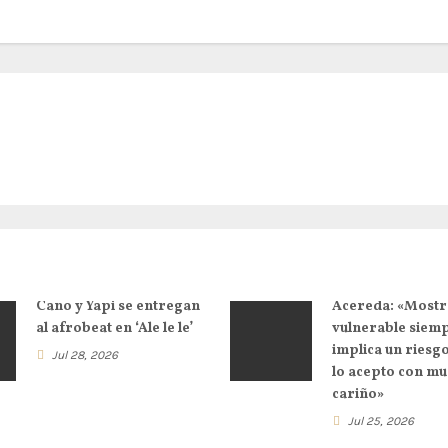
Cano y Yapi se entregan
Acereda: «Mostr
al afrobeat en ‘Ale le le’
vulnerable siem
implica un riesg
Jul 28, 2026
lo acepto con m
cariño»
Jul 25, 2026