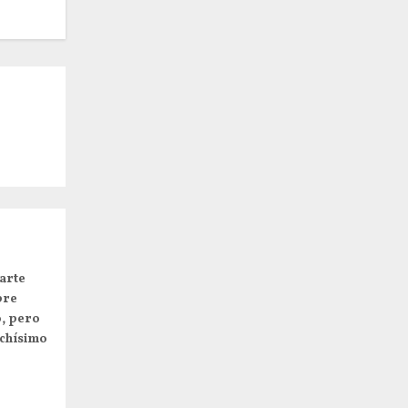
arte
pre
o, pero
uchísimo