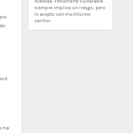
Acereda: «Mostrarte vulnerable
siempre implica un riesgo, pero
lo acepto con muchísimo
pio
cariño»
ado
s ha