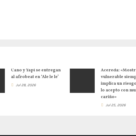
Cano y Yapi se entregan
Acereda: «Mostr
al afrobeat en ‘Ale le le’
vulnerable siem
implica un riesg
Jul 28, 2026
lo acepto con m
cariño»
Jul 25, 2026