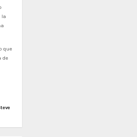
o
 la
na
o que
a de
Steve