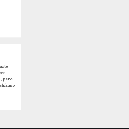
arte
pre
o, pero
uchísimo