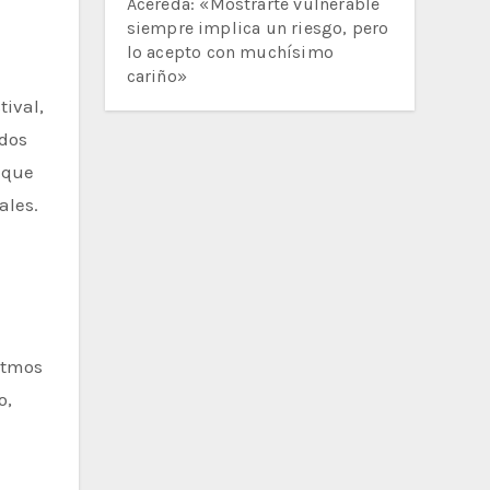
Acereda: «Mostrarte vulnerable
siempre implica un riesgo, pero
lo acepto con muchísimo
cariño»
tival,
 dos
 que
ales.
itmos
o,