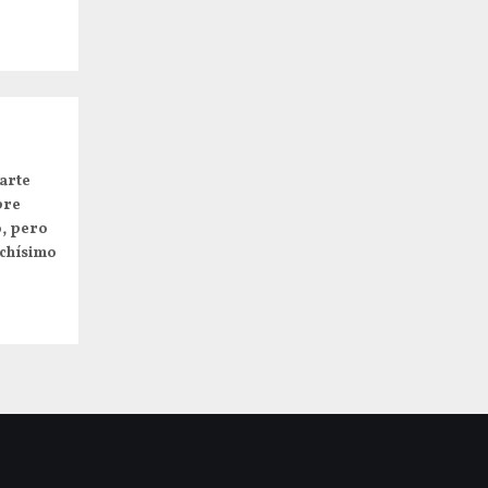
arte
pre
o, pero
uchísimo