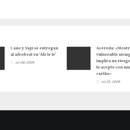
Cano y Yapi se entregan
Acereda: «Mostr
al afrobeat en ‘Ale le le’
vulnerable siem
implica un riesg
Jul 28, 2026
lo acepto con m
cariño»
Jul 25, 2026