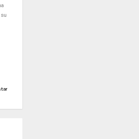
ha
 su
star