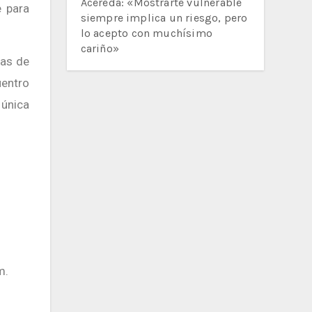
Acereda: «Mostrarte vulnerable
e para
siempre implica un riesgo, pero
lo acepto con muchísimo
cariño»
das de
uentro
 única
m.