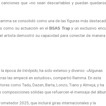
n canciones que «no sean descartables y puedan quedars
e Ramma se consolidó como una de las figuras más destaca
s como su actuación en el
y un exclusivo enc
BSAS Trap
el artista demostró su capacidad para conectar de manera
n la época de
, ha sido extenso y diverso. «Algunas
Intrépido
 otras las empecé en estudios», compartió Ramma. En esta
ores como Tadu, Dazen, Barta, Lonzo, Tiano y Almeja, y ha
do composiciones sólidas que refuercen el mensaje del álbu
rometedor 2025, que incluirá giras internacionales y la