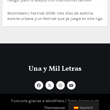
riesgo, pero lo acepto con muchísimo cariño»
Boombastic Festival 2026: tres días de euforia,
escena urbana y un festival que ya juega en otra liga
Una y Mil Letras
Funciona gracias a WordPress
|
Tema: Fameup de
Themeansar
.
Spanish