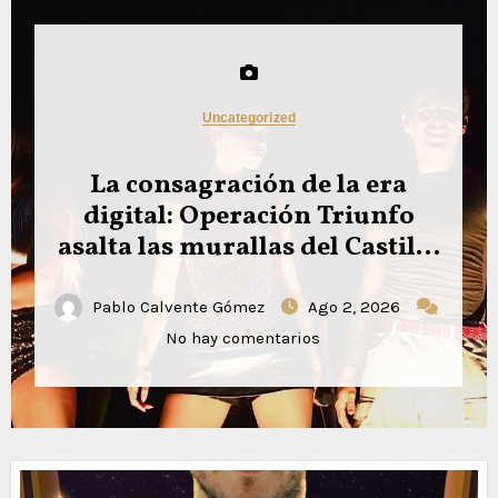
Música
Cano y Yapi se entregan al
afrobeat en ‘Ale le le’
Lucía Fandiño
Jul 28, 2026
No hay
comentarios