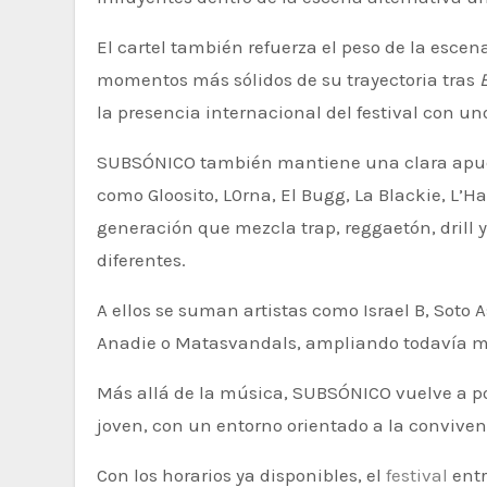
El cartel también refuerza el peso de la esce
momentos más sólidos de su trayectoria tras
la presencia internacional del festival con un
SUBSÓNICO también mantiene una clara apues
como Gloosito, L0rna, El Bugg, La Blackie, L’
generación que mezcla trap, reggaetón, dril
diferentes.
A ellos se suman artistas como Israel B, Soto Asa, Miranda, Parkineos, Jarfaiter, John Pollõn, Huda, Maritune,
Anadie o Matasvandals, ampliando todavía más
Más allá de la música, SUBSÓNICO vuelve a po
joven, con un entorno orientado a la convivenc
Con los horarios ya disponibles, el
festival
entr