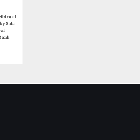
ibirá el
by Sala
val
Bank