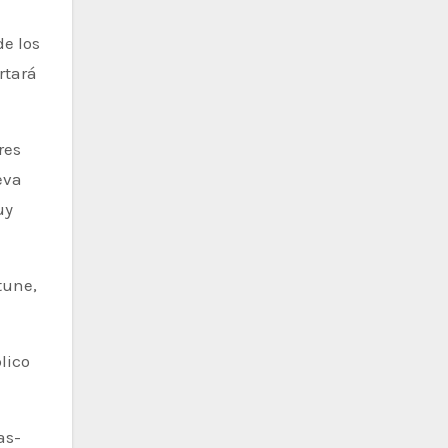
de los
rtará
res
eva
uy
lico
as-