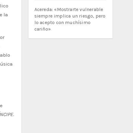
lico
Acereda: «Mostrarte vulnerable
e la
siempre implica un riesgo, pero
lo acepto con muchísimo
cariño»
or
a
Pablo
música
de
ÍNCIPE
.