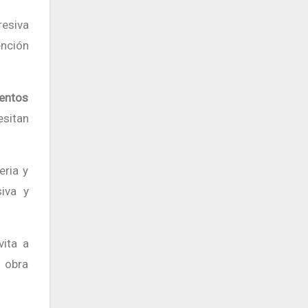
resiva
ención
entos
sitan
eria y
iva y
vita a
a obra