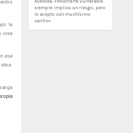
Acereda: «Mostrarte vulnerable
centro
siempre implica un riesgo, pero
lo acepto con muchísimo
cariño»
jo: la
a crea
En esa
 obra.
 carga
propia