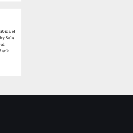
ibirá el
by Sala
val
Bank