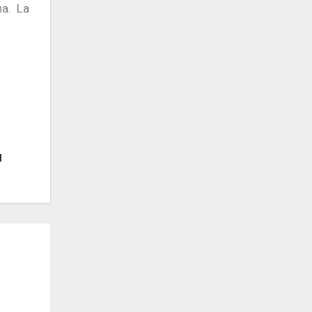
na. La
l